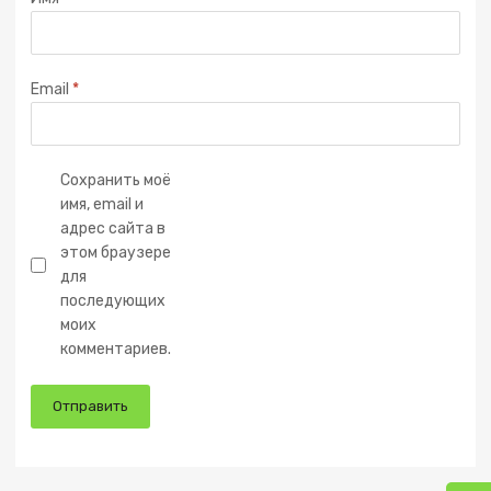
Email
*
Сохранить моё
имя, email и
адрес сайта в
этом браузере
для
последующих
моих
комментариев.