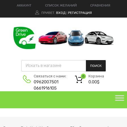
АККАУНТ
СПИСОК ЖЕЛАНИЙ
СРАВНЕНИЯ
ПРИВЕТ.
ВХОД
РЕГИСТРАЦИЯ
|
ПОИСК
Корзина
Связаться с нами:
0
0.00
$
0962007501
0661916105
green-drive@ukr.net