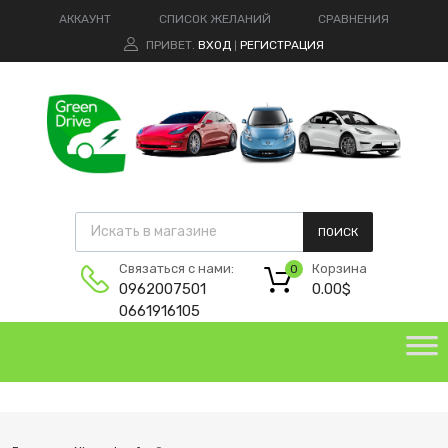
АККАУНТ
СПИСОК ЖЕЛАНИЙ
СРАВНЕНИЯ
ПРИВЕТ.
ВХОД
РЕГИСТРАЦИЯ
|
ПОИСК
Корзина
Связаться с нами:
0
0.00
$
0962007501
0661916105
green-drive@ukr.net