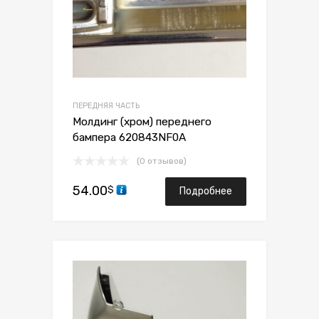
ПЕРЕДНЯЯ ЧАСТЬ
Молдинг (хром) переднего
бампера 620843NF0A
(0 отзывов)
54.00
$
Подробнее
Сохранить
Сравнить