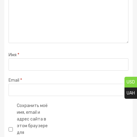
Имя
*
Email
*
USD
UAH
Сохранить моё
имя, email и
адрес сайта в
этом браузере
для