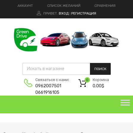
АККАУНТ
СПИСОК ЖЕЛАНИЙ
СРАВНЕНИЯ
ПРИВЕТ.
ВХОД
РЕГИСТРАЦИЯ
|
ПОИСК
Корзина
Связаться с нами:
0
0.00
$
0962007501
0661916105
green-drive@ukr.net