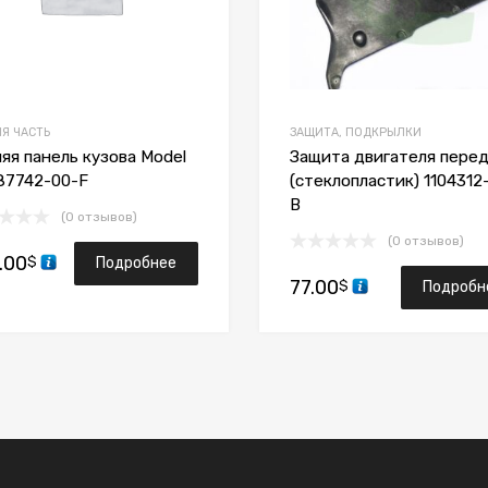
Я ЧАСТЬ
ЗАЩИТА, ПОДКРЫЛКИ
яя панель кузова Model
Защита двигателя пере
87742-00-F
(стеклопластик) 1104312
B
(0 отзывов)
(0 отзывов)
.00
$
Подробнее
77.00
$
Подробн