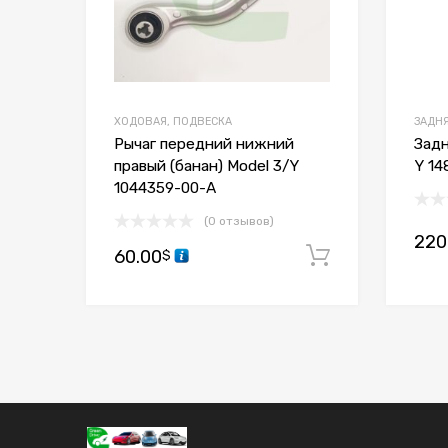
ХОДОВАЯ, ПОДВЕСКА
ЗАДНЯ
Рычаг передний нижний
Задн
правый (банан) Model 3/Y
Y 14
1044359-00-A
(0 отзывов)
220
60.00
В корзину
$