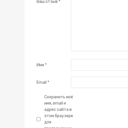
Ваш отзыв
*
Имя
*
Email
*
Сохранить моё
имя, email и
адрес сайта в
этом браузере
для