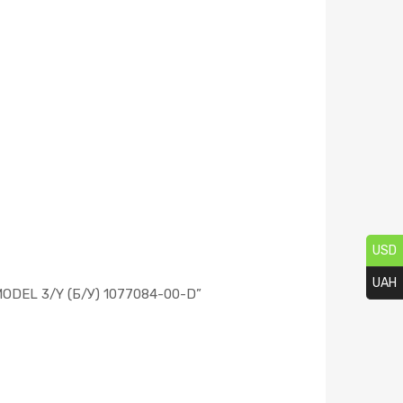
USD
UAH
EL 3/Y (Б/У) 1077084-00-D”