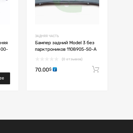
ЗАДНЯЯ ЧАСТЬ
дняя
Бампер задний Model 3 без
-00-
парктроников 1108905-S0-A
(0 отзывов)
70.00
В корзин
$
ее