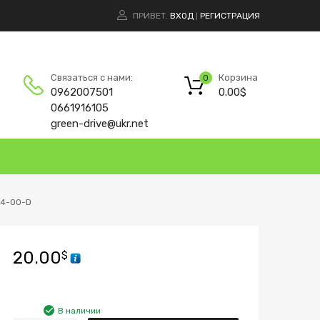
ПРИВЕТ.
ВХОД
РЕГИСТРАЦИЯ
|
Корзина
Связаться с нами:
0
0.00
$
0962007501
0661916105
green-drive@ukr.net
84-00-D
20.00
$
В наличии