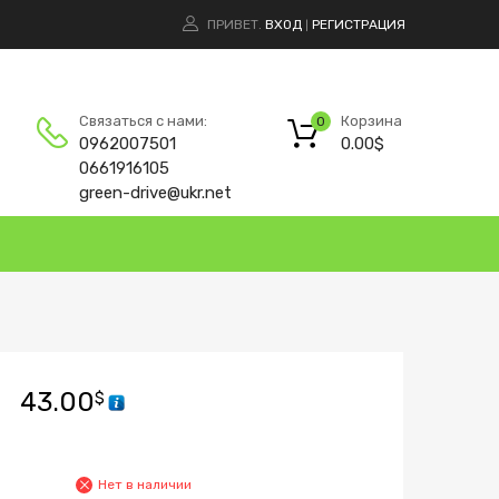
ПРИВЕТ.
ВХОД
РЕГИСТРАЦИЯ
|
Корзина
Связаться с нами:
0
0.00
$
0962007501
0661916105
green-drive@ukr.net
43.00
$
Нет в наличии